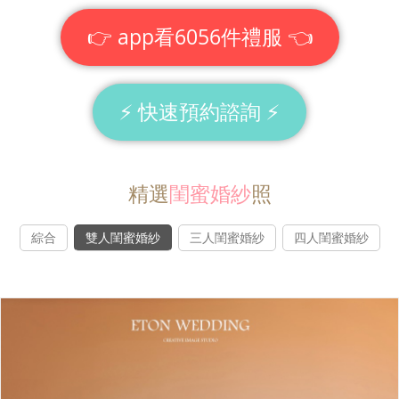
👉 app看6056件禮服 👈
⚡ 快速預約諮詢 ⚡
精選
閨蜜婚紗
照
綜合
雙人閨蜜婚紗
三人閨蜜婚紗
四人閨蜜婚紗