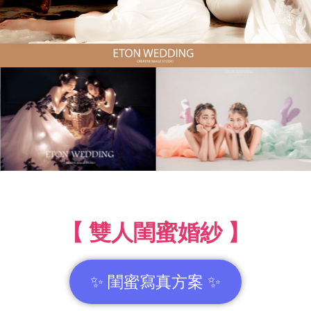
【 雙人閨蜜婚紗 】
✨ 閨蜜寫真方案 ✨