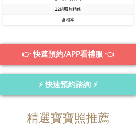
22組照片精修
含相本
👉 快速預約/APP看禮服 👈
⚡ 快速預約諮詢 ⚡
精選寶寶照推薦